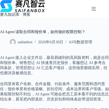
跳
过
内
赛凡知识库 · 博客
容
AI Agent 读取合同和报价单，如何做好权限控制？
saifanbox
2026年6月30日
AI与数据管理
AI Agent 接入企业文件后，最容易碰到的高风险资料，就是合同
和报价单。销售想让 AI 快速查历史报价，客服想让 AI 参考合
同条款，管理层想让 AI 汇总客户项目，这些场景都很实用，但
也都涉及敏感信息。
合同里有客户名称、合作金额、付款条件、服务范围和违约责
任；报价单里有价格策略、折扣空间、成本边界和客户等级。如
果权限控制不到位，AI Agent 可能会把员工原本看不到的信息总
结出来，甚至把内部底价、历史折扣和特殊条款带进回答里。