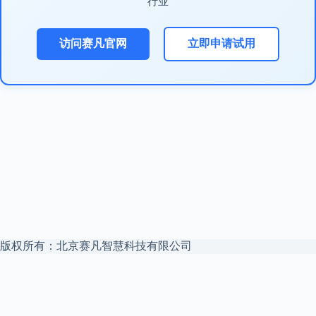
行业
访问赛凡官网
立即申请试用
版权所有：北京赛凡智慧科技有限公司
本站是
赛凡智云
官方博客 —— 企业 Agent 安全文件访问中枢，私
有云盘 + 私有化 AI，数据不出域。
赛凡智云官网
解决方案