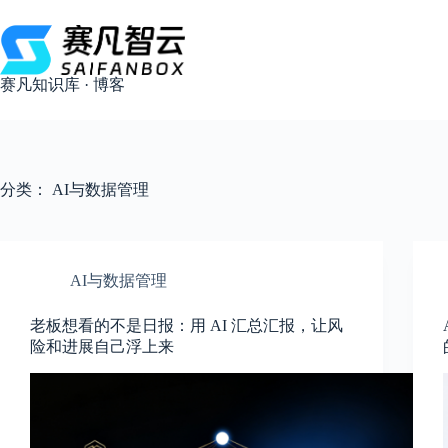
跳
过
内
容
赛凡知识库 · 博客
分类：
AI与数据管理
AI与数据管理
老板想看的不是日报：用 AI 汇总汇报，让风
险和进展自己浮上来