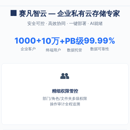
🏢 赛凡智云 — 企业私有云存储专家
安全可控 · 高效协同 · 一键部署 · AI就绪
1000+
99.99%
10万+
PB级
企业客户
数据可靠性
终端用户
数据托管
👥
精细权限管控
部门/角色/文件夹多级权限
操作审计全程追溯