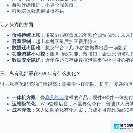
自动升级维护，不操心服务器
移动端体验普遍做得不错
让人头疼的方面
价格持续上涨
：多家SaaS网盘2025年涨价20%-50%，未
容量限制
：超出套餐容量后扩容费用惊人
数据迁出困难
：想换平台？几TB的数据导出是一场噩梦
功能调整不可控
：服务商砍功能、改接口，企业只能被动
数据安全隐忧
：近年多起云存储数据泄露事件让企业心有
三、私有化部署在2026年有什么变化？
过去私有化部署的门槛很高：需要专业IT团队、机房、复杂的运
一体机方案
：像
赛凡智云
这样的产品，硬件+软件一体交
运维极简化
：Web管理后台，不需要命令行，普通IT人员
成本降低
：50人团队的私有化方案，总成本可能比SaaS 