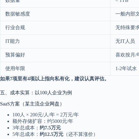
数据量
< 1TB
数据敏感度
一般内部
行业合规
无特殊要
IT能力
无IT人员
预算偏好
喜欢按月/
使用年限
1-2年试水
如果7项里有4项以上指向私有化，建议认真评估。
五、成本实算：以100人企业为例
SaaS方案（某主流企业网盘）
100人 × 200元/人/年 = 2万元/年
额外存储扩容：约5000元/年
3年总成本：
约7.5万元
5年总成本：
约12.5万元
（还不算涨价）