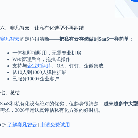
六、赛凡智云：让私有化选型不再纠结
赛凡智云
的定位很清晰——
把私有云存储做到SaaS一样简单
：
一体机即插即用，无需专业机房
Web管理后台，拖拽式操作
支持与
企业知识库
、OA、钉钉、企微集成
从10人到1000人弹性扩展
已服务1000+企业客户
七、总结
SaaS和私有化没有绝对的优劣，但趋势很清楚：
越来越多中大型
需求，2026年是认真评估私有化方案的好时机。
👉
了解赛凡智云
|
申请免费试用