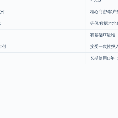
> 5TB
文件
核心商密/客户
求
等保/数据本地
有基础IT运维
年付
接受一次性投
长期使用(3年+