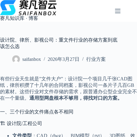
跳
过
内
赛凡知识库 · 博客
容
设计院、律所、影视公司：重文件行业的存储方案到底
该怎么选
saifanbox
2026年3月27日
行业方案
有些行业天生就是”文件大户”：设计院一个项目几千张CAD图
纸，律所积攒了十几年的合同档案，影视公司一条片子几百GB
的素材。这些行业对文件存储的需求，跟普通办公型企业完全不
在一个量级。
通用型网盘根本不够用，得找对口的方案。
一、三个行业的文件痛点各不相同
🏗️ 设计院/工程公司
文件类型
：CAD（dwg）、BIM模型（rvt）、3D图纸、效