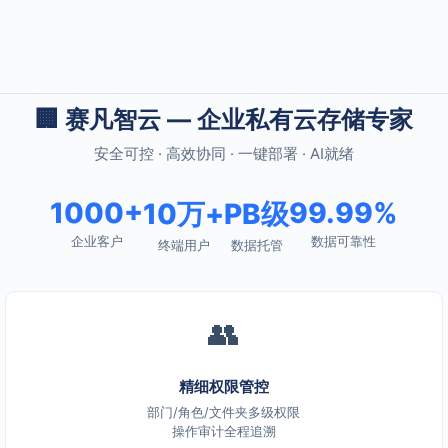
🏢 赛凡智云 — 企业私有云存储专家
安全可控 · 高效协同 · 一键部署 · AI就绪
1000+
99.99%
10万+
PB级
企业客户
数据可靠性
终端用户
数据托管
👥
精细权限管控
部门/角色/文件夹多级权限
操作审计全程追溯