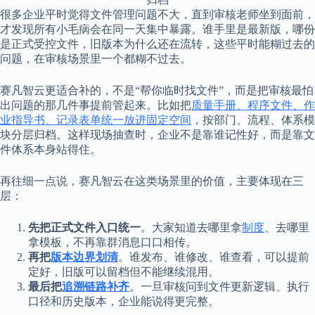
很多企业平时觉得文件管理问题不大，直到审核老师坐到面前，
才发现所有小毛病会在同一天集中暴露。谁手里是最新版，哪份
是正式受控文件，旧版本为什么还在流转，这些平时能糊过去的
问题，在审核场景里一个都糊不过去。
赛凡智云更适合补的，不是“帮你临时找文件”，而是把审核最怕
出问题的那几件事提前管起来。比如把
质量手册、程序文件、作
业指导书、记录表单统一放进固定空间
，按部门、流程、体系模
块分层归档。这样现场抽查时，企业不是靠谁记性好，而是靠文
件体系本身站得住。
再往细一点说，赛凡智云在这类场景里的价值，主要体现在三
层：
先把正式文件入口统一
。大家知道去哪里拿
制度
、去哪里
拿模板，不再靠群消息口口相传。
再把
版本边界划清
。谁发布、谁修改、谁查看，可以提前
定好，旧版可以留档但不能继续混用。
最后把
追溯链路补齐
。一旦审核问到文件更新逻辑、执行
口径和历史版本，企业能说得更完整。