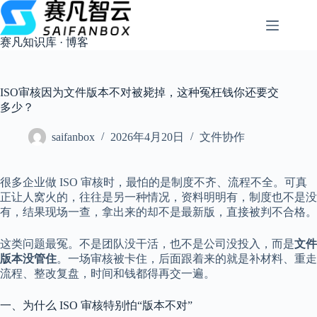
跳
过
内
赛凡知识库 · 博客
容
ISO审核因为文件版本不对被毙掉，这种冤枉钱你还要交
多少？
saifanbox
2026年4月20日
文件协作
很多企业做 ISO 审核时，最怕的是制度不齐、流程不全。可真
正让人窝火的，往往是另一种情况，资料明明有，制度也不是没
有，结果现场一查，拿出来的却不是最新版，直接被判不合格。
这类问题最冤。不是团队没干活，也不是公司没投入，而是
文件
版本没管住
。一场审核被卡住，后面跟着来的就是补材料、重走
流程、整改复盘，时间和钱都得再交一遍。
一、为什么 ISO 审核特别怕“版本不对”