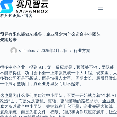
跳
过
内
赛凡知识库 · 博客
容
预算有限也能做AI准备，企业微盒为什么适合中小团队
先跑起来
saifanbox
2026年4月22日
行业方案
很多中小企业一提到 AI，第一反应就是，预算够不够，团队能
不能撑得住，项目会不会一上来就做成一个大工程。现实里，大
多数公司不是不想试，而是怕投入太重、周期太长、最后只做出
一个展示型项目，真正业务里反而用不起来。
这也是为什么我们更建议中小团队，不要一开始就奔着“全栈 AI
改造”去，而是先从更稳、更轻、更能落地的路径起步。
企业微
盒
之所以适合中小团队，关键就在于它不是让企业先砸大预算上
复杂系统，而是先把文件、权限、知识和协作底座搭起来，让企