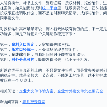
人随身携带。标书主文件、资质证照、授权材料、报价附件、过
往案例，如果能提前沉到
统一平台
里，现场需要什么，团队就能
按权限直接调取什么，而不是临时翻聊天记录、找邮箱附件、问
同事发文件。
对投标这种高压场景来说，赛凡智云比较有价值的点，不一定是
功能多，而是它能把几个关键动作稳定下来：
第一，
资料入口固定
，大家知道去哪里找。
第二，
版本口径统一
，不会临场发现拿错附件。
第三，
多终端可用
，电脑出问题时还能有备用路径。
第四，
对外分享可控
，既能发得出去，也不至于乱发。
所以这类平台真正补上的，不只是文件管理，而是业务关键时刻
的稳定性。越是金额大、节点紧、不能返工的场景，越不能把成
败压在一个 U 盘上。
相关阅读：
企业大文件传输方案
、
企业对外发文件怎么更安全
🌐 访问官网：
赛凡智云官网