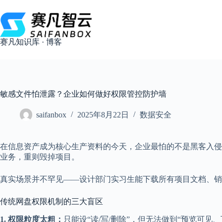
跳
过
内
容
赛凡知识库 · 博客
敏感文件怕泄露？企业如何做好权限管控防护墙
saifanbox
2025年8月22日
数据安全
在信息资产成为核心生产资料的今天，企业最怕的不是黑客入侵
业务，重则毁掉项目。
真实场景并不罕见——设计部门实习生能下载所有项目文档、销
传统网盘权限机制的三大盲区
1. 权限粒度太粗：
只能设“读/写/删除”，但无法做到“预览可见