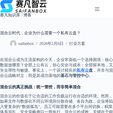
跳
过
内
赛凡知识库 · 博客
容
混合云时代，企业为什么需要一个私有云盘？
saifanbox
2026年2月6日
行业方案
在混合云成为主流架构的今天，企业常面临一个选择困境：核心
数据放哪里？全部上公有云，担心安全与成本；全部留本地，又
失去弹性与敏捷。事实上，一个设计精良的
私有云
盘
，并非与混
合云战略对立，而是其成功落地的
基石与管控中心
。
混合云的真正挑战：统一管控，而非简单混合
混合云的价值在于让合适的工作负载运行在合适的环境。然而，
如果文件与数据在不同云环境间分散存储、各自为政，企业将陷
入更复杂的“数据孤岛”。员工可能需要在多个平台间切换，权限
体系混乱，安全策略难以一致执行。混合云的成败，关键在于能