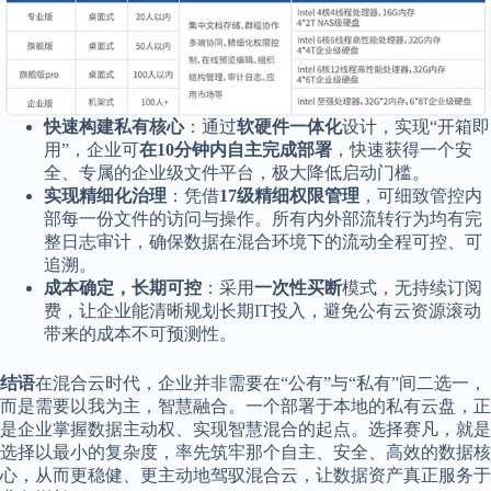
快速构建私有核心
：通过
软硬件一体化
设计，实现“开箱即
用”，企业可
在10分钟内自主完成部署
，快速获得一个安
全、专属的企业级文件平台，极大降低启动门槛。
实现精细化治理
：凭借
17级精细权限管理
，可细致管控内
部每一份文件的访问与操作。所有内外部流转行为均有完
整日志审计，确保数据在混合环境下的流动全程可控、可
追溯。
成本确定，长期可控
：采用
一次性买断
模式，无持续订阅
费，让企业能清晰规划长期IT投入，避免公有云资源滚动
带来的成本不可预测性。
结语
在混合云时代，企业并非需要在“公有”与“私有”间二选一，
而是需要以我为主，智慧融合。一个部署于本地的私有云盘，正
是企业掌握数据主动权、实现智慧混合的起点。选择赛凡，就是
选择以最小的复杂度，率先筑牢那个自主、安全、高效的数据核
心，从而更稳健、更主动地驾驭混合云，让数据资产真正服务于