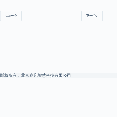
上一个
下一个
版权所有：北京赛凡智慧科技有限公司
本站是
赛凡智云
官方博客 —— 企业 Agent 安全文件访问中枢，私
有云盘 + 私有化 AI，数据不出域。
赛凡智云官网
解决方案
私有化 AI 数据底座
权限继承 RAG
申请试用