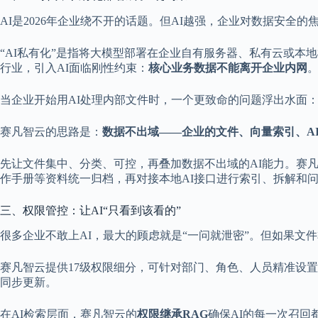
AI是2026年企业绕不开的话题。但AI越强，企业对数据安全的
“AI私有化”是指将大模型部署在企业自有服务器、私有云或
行业，引入AI面临刚性约束：
核心业务数据不能离开企业内网
当企业开始用AI处理内部文件时，一个更致命的问题浮出水面
赛凡智云的思路是：
数据不出域——企业的文件、向量索引、A
先让文件集中、分类、可控，再叠加数据不出域的AI能力。赛
作手册等资料统一归档，再对接本地AI接口进行索引、拆解和
三、权限管控：让AI“只看到该看的”
很多企业不敢上AI，最大的顾虑就是“一问就泄密”。但如果文
赛凡智云提供17级权限细分，可针对部门、角色、人员精准设
同步更新。
在AI检索层面，赛凡智云的
权限继承RAG
确保AI的每一次召