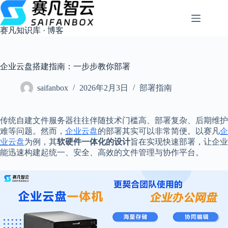
跳
过
内
赛凡知识库 · 博客
容
企业云盘搭建指南：一步步教你部署
saifanbox
2026年2月3日
部署指南
传统自建文件服务器往往伴随技术门槛高、部署复杂、后期维护
难等问题。然而，
企业云盘
的部署其实可以非常简便。以赛凡
企
业云盘
为例，其
软硬件一体化的设计
旨在实现快速部署，让企业
能迅速构建起统一、安全、高效的文件管理与协作平台。