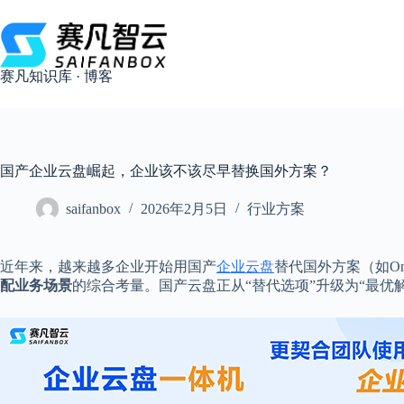
跳
过
内
容
赛凡知识库 · 博客
国产企业云盘崛起，企业该不该尽早替换国外方案？
saifanbox
2026年2月5日
行业方案
近年来，越来越多企业开始用国产
企业云盘
替代国外方案（如On
配业务场景
的综合考量。国产云盘正从“替代选项”升级为“最优解