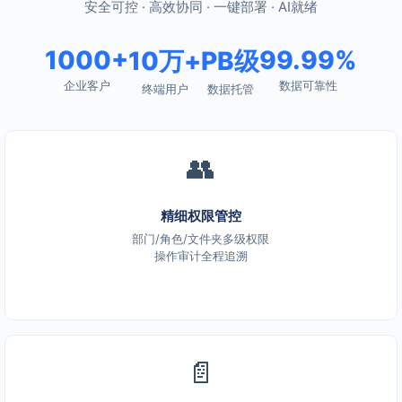
安全可控 · 高效协同 · 一键部署 · AI就绪
1000+
99.99%
10万+
PB级
企业客户
数据可靠性
终端用户
数据托管
👥
精细权限管控
部门/角色/文件夹多级权限
操作审计全程追溯
📄