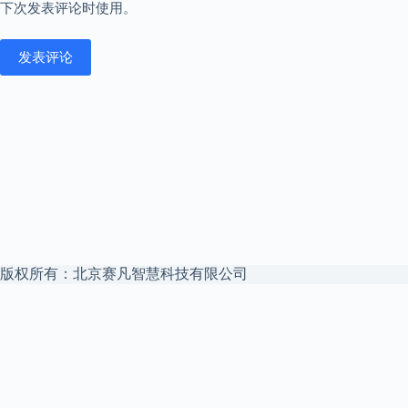
下次发表评论时使用。
发表评论
版权所有：北京赛凡智慧科技有限公司
本站是
赛凡智云
官方博客 —— 企业 Agent 安全文件访问中枢，私
有云盘 + 私有化 AI，数据不出域。
赛凡智云官网
解决方案
私有化 AI 数据底座
权限继承 RAG
申请试用