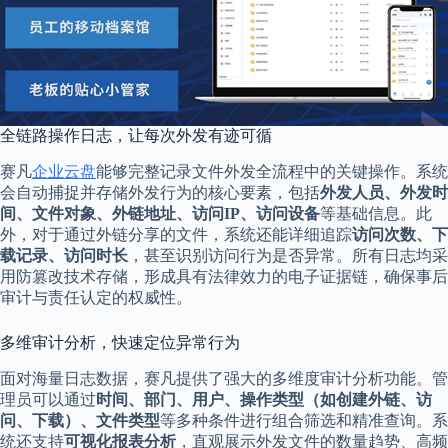
全链路操作日志，让每次外发有迹可循
赛凡
企业云盘
能够完整记录文件外发全流程中的关键操作。系统
会自动捕捉并存储外发行为的核心要素，包括
外发人员、外发时
间、文件对象、外链地址、访问IP、访问设备
等基础信息。此
外，对于通过外链分享的文件，系统还能详细追踪
访问次数、下
载记录、访问时长
，甚至识别访问行为是否异常。所有日志均采
用防篡改技术存储，形成具有法律效力的电子证据链，确保事后
审计与责任认定的权威性。
多维审计分析，快速定位异常行为
面对海量日志数据，赛凡提供了强大的多维度审计分析功能。管
理员可以通过
时间、部门、用户、操作类型（如创建外链、访
问、下载）、文件类型
等多种条件进行组合筛选和精准查询。系
统还支持
可视化报表分析
，直观展示外发文件的数量趋势、高频