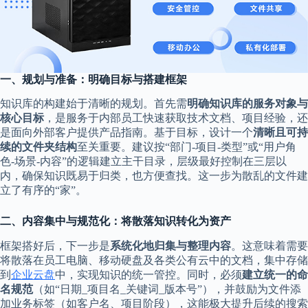
一、规划与准备：明确目标与搭建框架
知识库的构建始于清晰的规划。首先需
明确知识库的服务对象与
核心目标
，是服务于内部员工快速获取技术文档、项目经验，还
是面向外部客户提供产品指南。基于目标，设计一个
清晰且可持
续的文件夹结构
至关重要。建议按“部门-项目-类型”或“用户角
色-场景-内容”的逻辑建立主干目录，层级最好控制在三层以
内，确保知识既易于归类，也方便查找。这一步为散乱的文件建
立了有序的“家”。
二、内容集中与规范化：将散落知识转化为资产
框架搭好后，下一步是
系统化地归集与整理内容
。这意味着需要
将散落在员工电脑、移动硬盘及各类公有云中的文档，集中存储
到
企业云盘
中，实现知识的统一管控。同时，必须
建立统一的命
名规范
（如“日期_项目名_关键词_版本号”），并鼓励为文件添
加业务标签（如客户名、项目阶段），这能极大提升后续的搜索