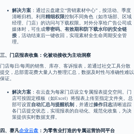
解决方案
：通过云盘建立“营销素材中心”，按活动、季度
清晰归档。利用
精细权限
控制不同角色（如市场部、区域
经理、门店）的访问与下载权限。对外分享给广告公司或
媒体时，可生成
带密码、有效期和防下载水印的安全链
接
，活动结束后一键收回，实现素材全生命周期安全管
理。
三、门店报表收集：化被动接收为主动洞察
门店每日/每周的销售、库存、客诉报表，若通过社交工具分散
提交，总部需花费大量人力整理汇总，数据及时性与准确性难以
保证。
解决方案
：在云盘为每家门店设立专属报表提交空间。门
店可按固定模板（如Excel）将报表上传至指定文件夹。总
部可设置
自动汇总与提醒机制
，并通过
操作日志
清晰追踪
各门店提交状态，实现报表的自动化、规范化收集，为决
策提供实时数据支撑。
四、赛凡
企业云盘
：为零售业打造的专属运营协同平台