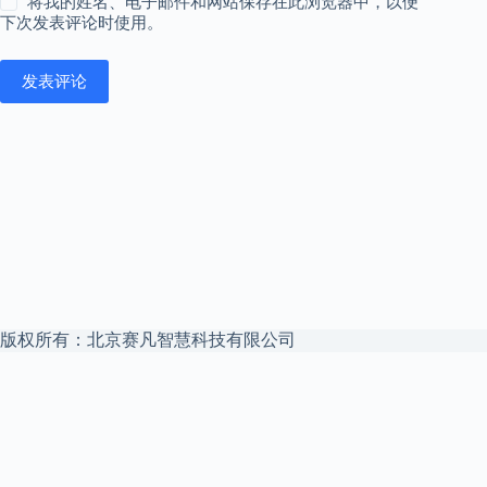
将我的姓名、电子邮件和网站保存在此浏览器中，以便
下次发表评论时使用。
发表评论
版权所有：北京赛凡智慧科技有限公司
本站是
赛凡智云
官方博客 —— 企业 Agent 安全文件访问中枢，私
有云盘 + 私有化 AI，数据不出域。
赛凡智云官网
解决方案
私有化 AI 数据底座
权限继承 RAG
申请试用