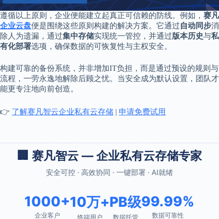
遵循以上原则，企业便能建立起真正可信赖的防线。例如，
赛凡
企业云盘
便是围绕这些原则构建的解决方案。它通过
自动同步
消
除人为遗漏，通过
集中存储
实现统一管控，并通过
版本历史
与
私
有化部署
选项，确保数据的可恢复性与主权安全。
构建可靠的备份系统，并非增加IT负担，而是通过预设的规则与
流程，一劳永逸地解除后顾之忧。当安全成为默认设置，团队才
能更专注地向前创造。
👉
了解赛凡智云企业私有云存储
|
申请免费试用
🏢 赛凡智云 — 企业私有云存储专家
安全可控 · 高效协同 · 一键部署 · AI就绪
1000+
99.99%
10万+
PB级
企业客户
数据可靠性
终端用户
数据托管