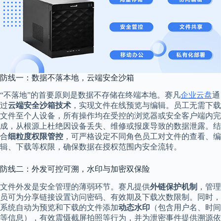
防线一：数据不落本地，云端安全沙箱
“不落地”的首要原则是数据不存储在终端本地。赛凡
企业云盘
通
过
云端安全沙箱技术
，实现文件在线预览与编辑。员工无需下载
文件至个人设备，所有操作均在受控的浏览器或安全客户端内完
成，从根源上杜绝因设备丢失、维修或报废导致的数据泄露。结
合
细粒度权限管控
，可严格设定不同角色员工对文件的查看、编
辑、下载等权限，确保数据在授权范围内安全流转。
防线二：外发可控可溯，水印与加密双保险
文件外发是安全管理的薄弱环节。赛凡提供
外链保护机制
，管理
员可为分享链接设置访问密码、有效期及下载次数限制。同时，
系统自动为预览和下载的文件添加
动态水印
（包含用户名、时间
等信息），有效震慑截屏拍照等行为，并为泄密事件提供溯源依