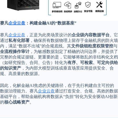
赛凡
企业云盘
：构建金融AI的“数据基座”
赛凡
企业云盘
，正是为此类场景设计的
企业级内容数据平台
。它
通过
私有化部署
，确保所有数据物理上留存于金融机房的防火墙
内，满足“数据不出域”的合规底线。其
文件级细粒度权限管控
与
全流程操作审计
，为敏感数据划定了精确的访问边界，并提供了
完整的合规证据链。更重要的是，它能够将散乱的非结构化文档
（如研究报告、合同、公告）转化为
有序、可检索、可定向供给
的知识资产
，为内部大模型训练或垂直场景应用提供安全、合
规、高质量的数据源。
因此，化解金融AI焦虑的关键路径，在于先行构建自主可控的
数据治理能力。赛凡
企业云盘
通过打造安全、合规、高效的数据
基础平台，帮助金融机构将数据从“负担”转化为安全驱动AI创新
的
核心战略资产
。