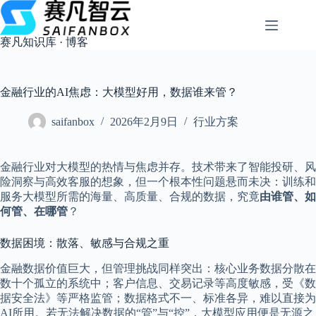
跳
过
内
赛凡知识库 · 博客
容
金融行业的AI焦虑：大模型好用，数据谁来管？
saifanbox
2026年2月9日
行业方案
金融行业对大模型的热情与焦虑并存。技术带来了智能投研、风
险洞察与高效客服的想象，但一个根本性问题悬而未决：训练和
服务大模型所需的海量、高质量、合规的数据，究竟
由谁管、如
何管、在哪管
？
数据困境：散落、敏感与合规之重
金融数据价值巨大，但管理挑战同样突出：核心业务数据分散在
数十个孤立的系统中；客户信息、交易记录等高度敏感，受《数
据安全法》等严格监管；数据格式不一、标准各异，难以直接为
AI所用。若无法解决数据的“管”与“控”，大模型应用便是无源之