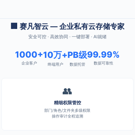
🏢 赛凡智云 — 企业私有云存储专家
安全可控 · 高效协同 · 一键部署 · AI就绪
1000+
99.99%
10万+
PB级
企业客户
数据可靠性
终端用户
数据托管
👥
精细权限管控
部门/角色/文件夹多级权限
操作审计全程追溯