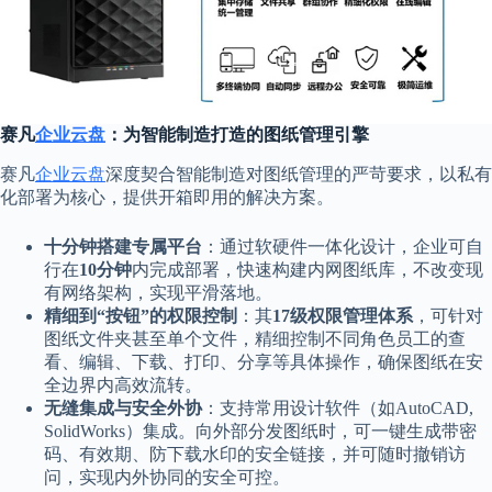
赛凡
企业云盘
：为智能制造打造的图纸管理引擎
赛凡
企业云盘
深度契合智能制造对图纸管理的严苛要求，以私有
化部署为核心，提供开箱即用的解决方案。
十分钟搭建专属平台
：通过软硬件一体化设计，企业可自
行在
10分钟
内完成部署，快速构建内网图纸库，不改变现
有网络架构，实现平滑落地。
精细到“按钮”的权限控制
：其
17级权限管理体系
，可针对
图纸文件夹甚至单个文件，精细控制不同角色员工的查
看、编辑、下载、打印、分享等具体操作，确保图纸在安
全边界内高效流转。
无缝集成与安全外协
：支持常用设计软件（如AutoCAD,
SolidWorks）集成。向外部分发图纸时，可一键生成带密
码、有效期、防下载水印的安全链接，并可随时撤销访
问，实现内外协同的安全可控。