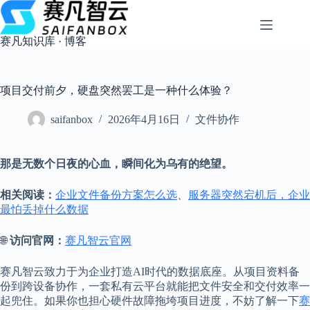
跳
过
内
赛凡知识库 · 博客
容
项目交付前夕，硬盘突然罢工是一种什么体验？
saifanbox
2026年4月16日
文件协作
那是无数个日夜的心血，瞬间化为乌有的绝望。
相关阅读：
企业文件备份方案怎么选
、
服务器突然宕机后，企业
最怕丢掉什么数据
🌐
访问官网：
赛凡智云官网
赛凡智云致力于为企业打造AI时代的数据底座。从项目资料备
份到跨设备协作，一套私有云平台就能把文件安全和交付效率一
起兜住。如果你也担心硬件故障拖垮项目进度，不妨了解一下
赛