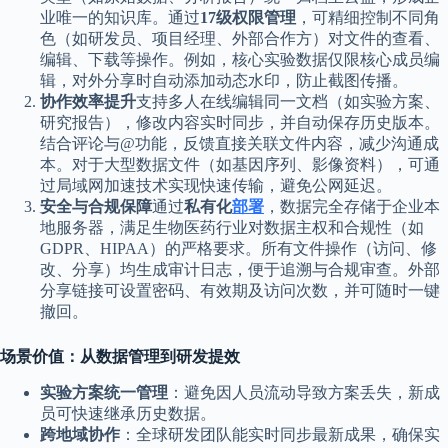
业唯一的知识库。通过
17级权限管理
，可精细控制不同角
色（如研发员、项目经理、外部合作方）对文件的查看、
编辑、下载等操作。例如，核心实验数据仅限核心成员编
辑，对外分享时自动添加动态水印，防止截图传播。
协作效率提升
支持多人在线编辑同一文档（如实验方案、
研究报告），修改内容实时同步，并自动保存历史版本。
结合评论与@功能，反馈直接关联文件内容，减少沟通成
本。对于大型数据文件（如基因序列、影像资料），可通
过局域网加速技术实现快速传输，避免公网延迟。
安全与合规保障
通过
私有化
部署
，数据完全存储于企业本
地服务器，满足生物医药行业对数据主权和合规性（如
GDPR、HIPAA）的严格要求。所有文件操作（访问、修
改、分享）均生成审计日志，便于追溯与合规审查。外部
分享链接可设置密码、有效期及访问次数，并可随时一键
撤回。
场景价值：从数据管理到研发提效
实验方案统一管理
：避免因人员流动导致方案丢失，新成
员可快速继承历史数据。
跨地域协作
：全球研发团队能实时同步最新成果，确保实