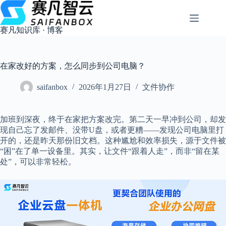
跳
过
内
赛凡知识库 · 博客
容
在家改好的方案，怎么同步到公司电脑？
saifanbox
2026年1月27日
文件协作
加班到深夜，终于在家把方案改完。第二天一早冲到公司，却发
现自己忘了发邮件、没带U盘，或者更糟——发现公司电脑里打
开的，还是昨天那份旧文档。这种尴尬和效率损失，源于文件被
“困”在了单一设备里。其实，让文件“跟着人走”，而非“留在某
处”，可以非常轻松。