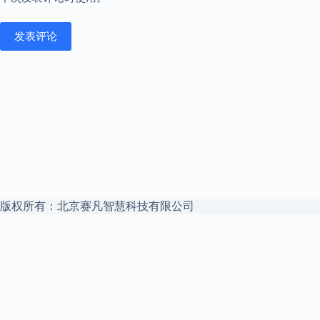
发表评论
版权所有：北京赛凡智慧科技有限公司
本站是
赛凡智云
官方博客 —— 企业 Agent 安全文件访问中枢，私
有云盘 + 私有化 AI，数据不出域。
赛凡智云官网
解决方案
私有化 AI 数据底座
权限继承 RAG
申请试用