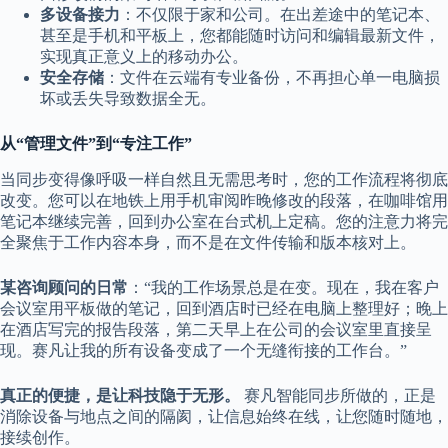
多设备接力
：不仅限于家和公司。在出差途中的笔记本、
甚至是手机和平板上，您都能随时访问和编辑最新文件，
实现真正意义上的移动办公。
安全存储
：文件在云端有专业备份，不再担心单一电脑损
坏或丢失导致数据全无。
从“管理文件”到“专注工作”
当同步变得像呼吸一样自然且无需思考时，您的工作流程将彻底
改变。您可以在地铁上用手机审阅昨晚修改的段落，在咖啡馆用
笔记本继续完善，回到办公室在台式机上定稿。您的注意力将完
全聚焦于工作内容本身，而不是在文件传输和版本核对上。
某咨询顾问的日常
：“我的工作场景总是在变。现在，我在客户
会议室用平板做的笔记，回到酒店时已经在电脑上整理好；晚上
在酒店写完的报告段落，第二天早上在公司的会议室里直接呈
现。赛凡让我的所有设备变成了一个无缝衔接的工作台。”
真正的便捷，是让科技隐于无形。
赛凡智能同步所做的，正是
消除设备与地点之间的隔阂，让信息始终在线，让您随时随地，
接续创作。