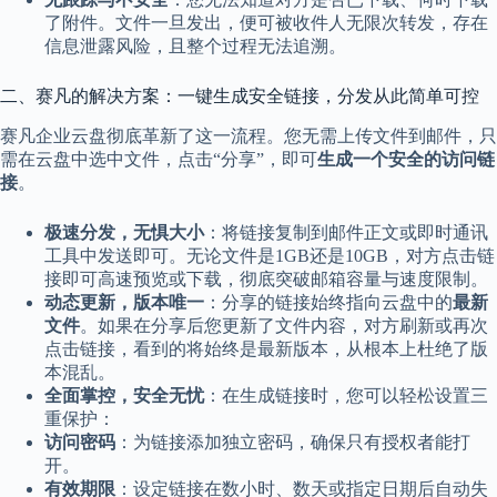
了附件。文件一旦发出，便可被收件人无限次转发，存在
信息泄露风险，且整个过程无法追溯。
二、赛凡的解决方案：一键生成安全链接，分发从此简单可控
赛凡企业云盘彻底革新了这一流程。您无需上传文件到邮件，只
需在云盘中选中文件，点击“分享”，即可
生成一个安全的访问链
接
。
极速分发，无惧大小
：将链接复制到邮件正文或即时通讯
工具中发送即可。无论文件是1GB还是10GB，对方点击链
接即可高速预览或下载，彻底突破邮箱容量与速度限制。
动态更新，版本唯一
：分享的链接始终指向云盘中的
最新
文件
。如果在分享后您更新了文件内容，对方刷新或再次
点击链接，看到的将始终是最新版本，从根本上杜绝了版
本混乱。
全面掌控，安全无忧
：在生成链接时，您可以轻松设置三
重保护：
访问密码
：为链接添加独立密码，确保只有授权者能打
开。
有效期限
：设定链接在数小时、数天或指定日期后自动失