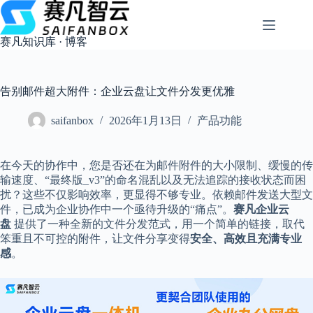
跳
过
内
赛凡知识库 · 博客
容
告别邮件超大附件：企业云盘让文件分发更优雅
saifanbox
2026年1月13日
产品功能
在今天的协作中，您是否还在为邮件附件的大小限制、缓慢的传
输速度、“最终版_v3”的命名混乱以及无法追踪的接收状态而困
扰？这些不仅影响效率，更显得不够专业。依赖邮件发送大型文
件，已成为企业协作中一个亟待升级的“痛点”。
赛凡企业云
盘
提供了一种全新的文件分发范式，用一个简单的链接，取代
笨重且不可控的附件，让文件分享变得
安全、高效且充满专业
感
。