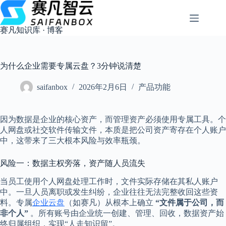
跳
过
内
赛凡知识库 · 博客
容
为什么企业需要专属云盘？3分钟说清楚
saifanbox
2026年2月6日
产品功能
因为数据是企业的核心资产，而管理资产必须使用专属工具。个
人网盘或社交软件传输文件，本质是把公司资产寄存在个人账户
中，这带来了三大根本风险与效率瓶颈。
风险一：数据主权旁落，资产随人员流失
当员工使用个人网盘处理工作时，文件实际存储在其私人账户
中。一旦人员离职或发生纠纷，企业往往无法完整收回这些资
料。专属
企业云盘
（如赛凡）从根本上确立
“文件属于公司，而
非个人”
。所有账号由企业统一创建、管理、回收，数据资产始
终归属组织，实现“人走知识留”。