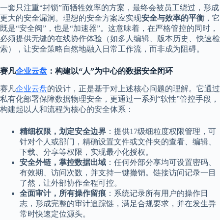
一套只注重“封锁”而牺牲效率的方案，最终会被员工绕过，形成
更大的安全漏洞。理想的安全方案应实现
安全与效率的平衡
，它
既是“安全阀”，也是“加速器”。这意味着，在严格管控的同时，
必须提供无缝的在线协作体验（如多人编辑、版本历史、快速检
索），让安全策略自然地融入日常工作流，而非成为阻碍。
赛凡
企业云盘
：构建以“人”为中心的数据安全闭环
赛凡
企业云盘
的设计，正是基于对上述核心问题的理解。它通过
私有化部署保障数据物理安全，更通过一系列“软性”管控手段，
构建起以人和流程为核心的安全体系：
精细权限，划定安全边界
：提供17级细粒度权限管理，可
针对个人或部门，精确设置文件或文件夹的查看、编辑、
下载、分享等权限，实现最小化授权。
安全外链，掌控数据出域
：任何外部分享均可设置密码、
有效期、访问次数，并支持一键撤销。链接访问记录一目
了然，让外部协作全程可控。
全面审计，所有操作留痕
：系统记录所有用户的操作日
志，形成完整的审计追踪链，满足合规要求，并在发生异
常时快速定位源头。