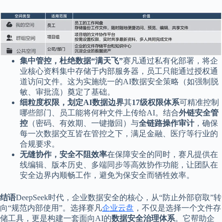
集中管控，杜绝数据“满天飞”
赛凡通过私有化部署，将企
业核心资料集中存储于内部服务器，员工只能通过授权通
道访问文件。这为实施统一的AI数据安全策略（如强制脱
敏、审批流）奠定了基础。
细粒度权限，划定AI数据边界
其
17级权限体系
可精准控制
哪些部门、员工能将何种文件上传给AI。结合
外链安全管
控
（密码、有效期、一键撤回）与
全链路操作审计
，确保
每一次数据交互皆在管控之下，满足金融、医疗等行业的
合规要求。
无缝协作，安全不阻效率
在保障安全的同时，赛凡提供在
线编辑、版本历史、多端同步等高效协作功能，让团队在
安全边界内顺畅工作，避免为保安全而牺牲效率。
结语
DeepSeek时代，企业数据安全的核心，从“防止外部窃取”转
向“规范内部使用”。选择赛凡
企业云盘
，不仅是选择一个文件存
储工具，更是构建一套面向AI的
数据安全治理体系
。它帮助企