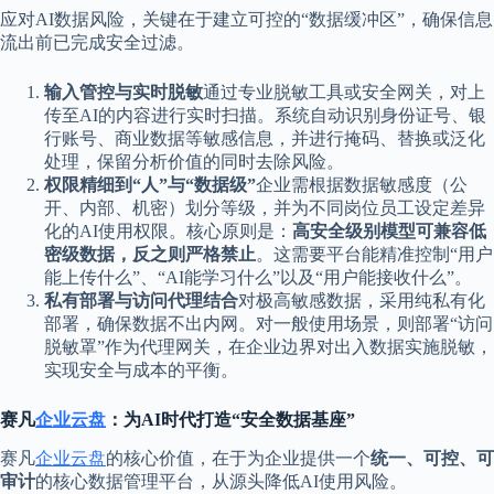
应对AI数据风险，关键在于建立可控的“数据缓冲区”，确保信息
流出前已完成安全过滤。
输入管控与实时脱敏
通过专业脱敏工具或安全网关，对上
传至AI的内容进行实时扫描。系统自动识别身份证号、银
行账号、商业数据等敏感信息，并进行掩码、替换或泛化
处理，保留分析价值的同时去除风险。
权限精细到“人”与“数据级”
企业需根据数据敏感度（公
开、内部、机密）划分等级，并为不同岗位员工设定差异
化的AI使用权限。核心原则是：
高安全级别模型可兼容低
密级数据，反之则严格禁止
。这需要平台能精准控制“用户
能上传什么”、“AI能学习什么”以及“用户能接收什么”。
私有部署与访问代理结合
对极高敏感数据，采用纯私有化
部署，确保数据不出内网。对一般使用场景，则部署“访问
脱敏罩”作为代理网关，在企业边界对出入数据实施脱敏，
实现安全与成本的平衡。
赛凡
企业云盘
：为AI时代打造“安全数据基座”
赛凡
企业云盘
的核心价值，在于为企业提供一个
统一、可控、可
审计
的核心数据管理平台，从源头降低AI使用风险。