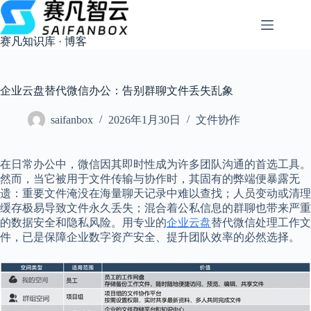
跳
过
内
赛凡知识库 · 博客
容
企业云盘替代微信办公：告别群聊文件丢失乱象
saifanbox
2026年1月30日
文件协作
在日常办公中，微信因其即时性成为许多团队沟通的首选工具。
然而，当它被用于文件传输与协作时，其固有的弊端便暴露无
遗：重要文件淹没在海量聊天记录中难以查找；人员变动或清理
缓存极易导致文件永久丢失；混合着公私信息的群聊也带来严重
的数据安全和隐私风险。用专业的
企业云盘
替代微信处理工作文
件，已是保障企业数字资产安全、提升团队效率的必然选择。