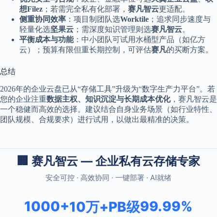
想Filez
；若需完全私有化部署，
赛凡智云
更适配。
侧重协同效率
：项目制团队选
Worktile
；追求同步速度与
轻量化选
坚果云
；需深度知识管理则选
赛凡智云
。
平衡成本与功能
：中小团队可试用水桶型产品（如亿方
云）；预算有限但重长期控制，可评估
赛凡
的买断方案。
总结
2026年的企业云盘已从“存储工具”升级为“数字生产力平台”。若
您的企业注重
数据主权、知识沉淀与长期成本优化
，赛凡智云是
一个稳健而高效的选择。建议结合自身业务场景（如行业特性、
团队规模、合规要求）进行试用，以做出最精准的决策。
🏢 赛凡智云 — 企业私有云存储专家
安全可控 · 高效协同 · 一键部署 · AI就绪
1000+
99.99%
10万+
PB级