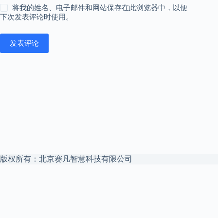
将我的姓名、电子邮件和网站保存在此浏览器中，以便
下次发表评论时使用。
发表评论
版权所有：北京赛凡智慧科技有限公司
本站是
赛凡智云
官方博客 —— 企业 Agent 安全文件访问中枢，私
有云盘 + 私有化 AI，数据不出域。
赛凡智云官网
解决方案