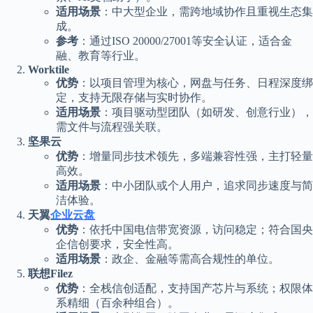
适用场景
：中大型企业，需跨地域协作且重视生态集
成。
参考
：通过ISO 20000/27001等安全认证，适合金
融、教育等行业。
Worktile
优势
：以项目管理为核心，网盘与任务、日程深度绑
定，支持无限存储与实时协作。
适用场景
：项目驱动型团队（如研发、创意行业），
需文件与流程强关联。
坚果云
优势
：增量同步技术领先，多端兼容性强，主打轻量
高效。
适用场景
：中小团队或个人用户，追求同步速度与简
洁体验。
天翼
企业云盘
优势
：依托中国电信带宽资源，访问稳定；符合国央
企信创要求，安全性高。
适用场景
：政企、金融等需高合规性的单位。
联想Filez
优势
：全栈信创适配，支持国产芯片与系统；权限体
系精细（百余种组合）。