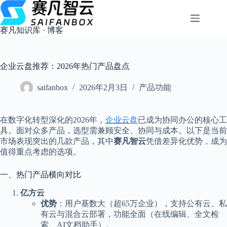
跳
过
内
赛凡知识库 · 博客
容
企业云盘推荐：2026年热门产品盘点
saifanbox
2026年2月3日
产品功能
在数字化转型深化的2026年，
企业云盘
已成为协同办公的核心工
具。面对众多产品，选型需兼顾安全、协同与成本。以下是当前
市场表现突出的几款产品，其中
赛凡智云
凭借差异化优势，成为
值得重点考虑的选项。
一、热门产品横向对比
亿方云
优势
：用户基数大（超65万企业），支持公有云、私
有云与混合云部署，功能全面（在线编辑、全文检
索、AI文档助手）。