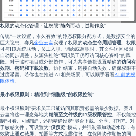
权限的动态化管理：让权限“随岗而动，过期作废”
传统“一次设置，永久有效”的静态权限分配方式，是数据安全的
巨大隐患。赛凡
企业云盘
实现了权限的
动态生命周期管理
。权限
可与HR系统联动，员工入职、调岗或离职时，其文件访问权限
自动同步调整，从源头杜绝“离职员工仍可访问核心资料”的风
险。对于临时项目或外部协作，可为共享链接设置精确的
访问有
效期、密码和下载次数
。协作结束，链接自动失效，确保权限不
过度滞留。若你也在推进 AI 相关场景，可以顺手看看
AI 前的权
限体检
。
最小权限原则：精准到“细胞级”的权限控制
“
最小权限原则”要求员工只能访问其职责必需的最少数据。赛凡
云盘将这一理念落地为
精细至文件级的17级权限管控
。不仅能控
制“可看、可编辑”，还能精确设定“能否下载、分享、打印”。对
于敏感文件，可设置为“
仅预览
”模式，并强制添加动态水印，有
效防止通过截屏、拍照等方式泄露信息，在保障协作顺畅的同