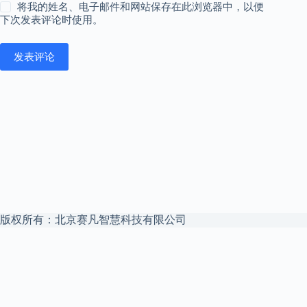
将我的姓名、电子邮件和网站保存在此浏览器中，以便
下次发表评论时使用。
发表评论
版权所有：北京赛凡智慧科技有限公司
本站是
赛凡智云
官方博客 —— 企业 Agent 安全文件访问中枢，私
有云盘 + 私有化 AI，数据不出域。
赛凡智云官网
解决方案
私有化 AI 数据底座
权限继承 RAG
申请试用