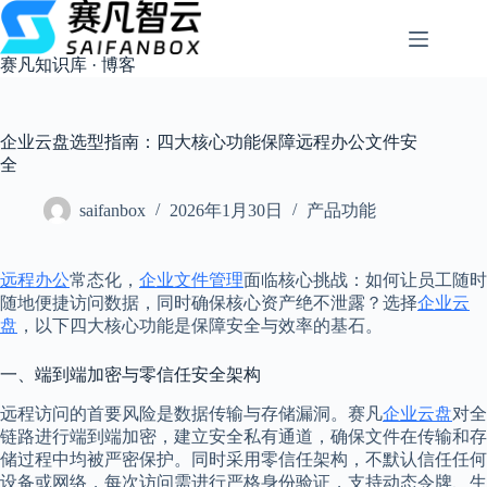
跳
过
内
赛凡知识库 · 博客
容
企业云盘选型指南：四大核心功能保障远程办公文件安
全
saifanbox
2026年1月30日
产品功能
远程办公
常态化，
企业文件管理
面临核心挑战：如何让员工随时
随地便捷访问数据，同时确保核心资产绝不泄露？选择
企业云
盘
，以下四大核心功能是保障安全与效率的基石。
一、端到端加密与零信任安全架构
远程访问的首要风险是数据传输与存储漏洞。赛凡
企业云盘
对全
链路进行端到端加密，建立安全私有通道，确保文件在传输和存
储过程中均被严密保护。同时采用零信任架构，不默认信任任何
设备或网络，每次访问需进行严格身份验证，支持动态令牌、生