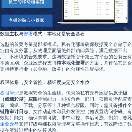
数据主权与
部署
模式：本地化是安全基石
选型的首要考量是部署模式。私有化部署确保数据完全存储于企
业自有服务器，从物理层面隔绝外部访问风险，满足数据不出
厂、不出境的合规要求。这与数据托管于第三方平台的公有云有
本质区别。企业应选择支持
纯本地化部署
的方案，并评估其是否
支持特定行业（如金融、政务）的合规性适配要求。
权限体系与安全管控：精细度决定安全水位
权限管理
是数据安全的生命线。优秀的私有云盘应提供
原子级
（或细粒度）权限
控制能力，能按角色、部门、项目灵活配置查
看、编辑、下载、分享等十几种组合权限。同时，需具备
操作全
链路审计日志
、文件动态水印及外发管控（如设置访问密码、有
效期）能力，确保事前可防、事中可控、事后可溯。例如，赛凡
企业云盘
支持17级精细权限管理与完整操作日志，有效降低了数
据在流转过程中的失控风险。