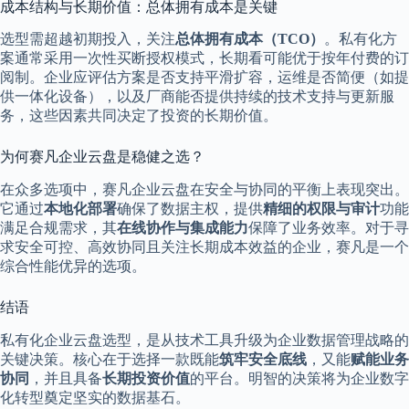
成本结构与长期价值：总体拥有成本是关键
选型需超越初期投入，关注
总体拥有成本（TCO）
。私有化方
案通常采用一次性买断授权模式，长期看可能优于按年付费的订
阅制。企业应评估方案是否支持平滑扩容，运维是否简便（如提
供一体化设备），以及厂商能否提供持续的技术支持与更新服
务，这些因素共同决定了投资的长期价值。
为何赛凡企业云盘是稳健之选？
在众多选项中，赛凡企业云盘在安全与协同的平衡上表现突出。
它通过
本地化部署
确保了数据主权，提供
精细的权限与审计
功能
满足合规需求，其
在线协作与集成能力
保障了业务效率。对于寻
求安全可控、高效协同且关注长期成本效益的企业，赛凡是一个
综合性能优异的选项。
结语
私有化企业云盘选型，是从技术工具升级为企业数据管理战略的
关键决策。核心在于选择一款既能
筑牢安全底线
，又能
赋能业务
协同
，并且具备
长期投资价值
的平台。明智的决策将为企业数字
化转型奠定坚实的数据基石。