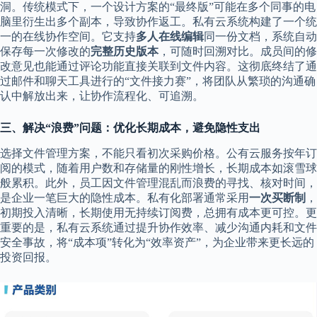
洞。传统模式下，一个设计方案的“最终版”可能在多个同事的电
脑里衍生出多个副本，导致协作返工。私有云系统构建了一个统
一的在线协作空间。它支持
多人在线编辑
同一份文档，系统自动
保存每一次修改的
完整历史版本
，可随时回溯对比。成员间的修
改意见也能通过评论功能直接关联到文件内容。这彻底终结了通
过邮件和聊天工具进行的“文件接力赛”，将团队从繁琐的沟通确
认中解放出来，让协作流程化、可追溯。
三、解决“浪费”问题：优化长期成本，避免隐性支出
选择文件管理方案，不能只看初次采购价格。公有云服务按年订
阅的模式，随着用户数和存储量的刚性增长，长期成本如滚雪球
般累积。此外，员工因文件管理混乱而浪费的寻找、核对时间，
是企业一笔巨大的隐性成本。私有化部署通常采用
一次买断制
，
初期投入清晰，长期使用无持续订阅费，总拥有成本更可控。更
重要的是，私有云系统通过提升协作效率、减少沟通内耗和文件
安全事故，将“成本项”转化为“效率资产”，为企业带来更长远的
投资回报。