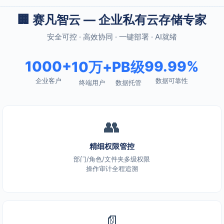
🏢 赛凡智云 — 企业私有云存储专家
安全可控 · 高效协同 · 一键部署 · AI就绪
1000+
99.99%
10万+
PB级
企业客户
数据可靠性
终端用户
数据托管
👥
精细权限管控
部门/角色/文件夹多级权限
操作审计全程追溯
📄